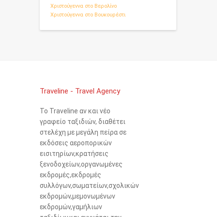
Χριστούγεννα στο Βερολίνο
Χριστούγεννα στο Βουκουρέστι
Traveline - Travel Agency
Το Traveline αν και νέο
γραφείο ταξιδιών, διαθέτει
στελέχη με μεγάλη πείρα σε
εκδόσεις αεροπορικών
εισιτηρίων,κρατήσεις
ξενοδοχείων,οργανωμένες
εκδρομές,εκδρομές
συλλόγων,σωματείων,σχολικών
εκδρομών,μεμονωμένων
εκδρομών,γαμήλιων