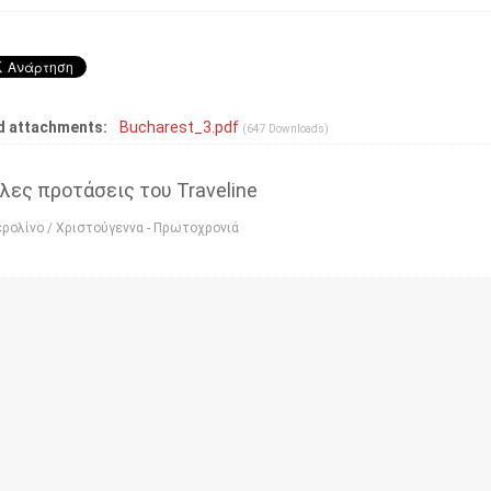
 attachments:
Bucharest_3.pdf
(647 Downloads)
λες προτάσεις του Traveline
ερολίνο / Χριστούγεννα - Πρωτοχρονιά