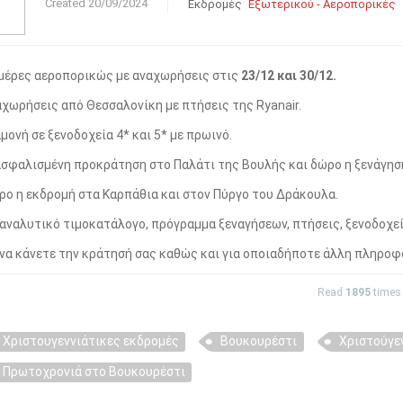
Created
20/09/2024
Εκδρομές
Εξωτερικού - Αεροπορικές
μέρες αεροπορικώς με αναχωρήσεις στις
23/12 και 30/12.
χωρήσεις από Θεσσαλονίκη με πτήσεις της Ryanair.
μονή σε ξενοδοχεία 4* και 5* με πρωινό.
σφαλισμένη προκράτηση στο Παλάτι της Βουλής και δώρο η ξενάγησ
ο η εκδρομή στα Καρπάθια και στον Πύργο του Δράκουλα.
 αναλυτικό τιμοκατάλογο, πρόγραμμα ξεναγήσεων, πτήσεις, ξενοδοχεί
 να κάνετε την κράτησή σας καθώς και για οποιαδήποτε άλλη πληροφο
Read
1895
time
Χριστουγεννιάτικες εκδρομές
Βουκουρέστι
Χριστούγε
Πρωτοχρονιά στο Βουκουρέστι