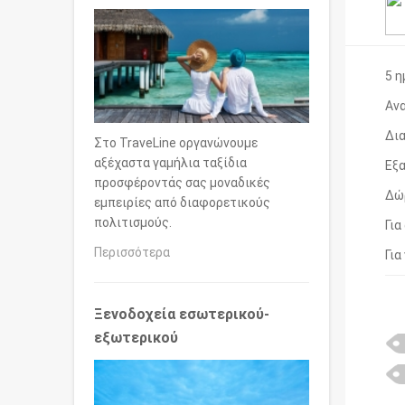
5 η
Ανα
Δια
Στο TraveLine οργανώνουμε
αξέχαστα γαμήλια ταξίδια
Εξα
προσφέροντάς σας μοναδικές
Δώρ
εμπειρίες από διαφορετικούς
πολιτισμούς.
Για
Περισσότερα
Για
Ξενοδοχεία εσωτερικού-
εξωτερικού